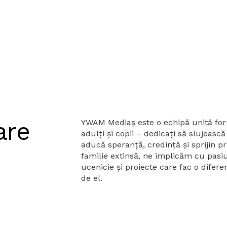
are
YWAM Mediaș este o echipă unită for
adulți și copii – dedicați să slujeas
aducă speranță, credință și sprijin pr
familie extinsă, ne implicăm cu pasiun
ucenicie și proiecte care fac o difere
de el.