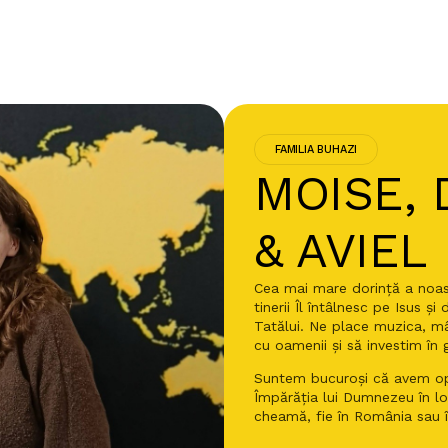
FAMILIA BUHAZI
MOISE, 
& AVIEL
Cea mai mare dorință a noa
tinerii Îl întâlnesc pe Isus 
Tatălui. Ne place muzica, m
cu oamenii și să investim în 
Suntem bucuroși că avem op
Împărăția lui Dumnezeu în loc
cheamă, fie în România sau în