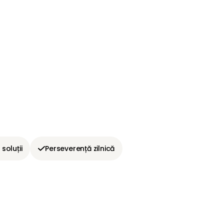
 soluții
Perseverență zilnică