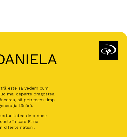
DANIELA
stră este să vedem cum
și duc mai departe dragostea
âncarea, să petrecem timp
generația tânără.
ortunitatea de a duce
urile în care El ne
 diferite națiuni.