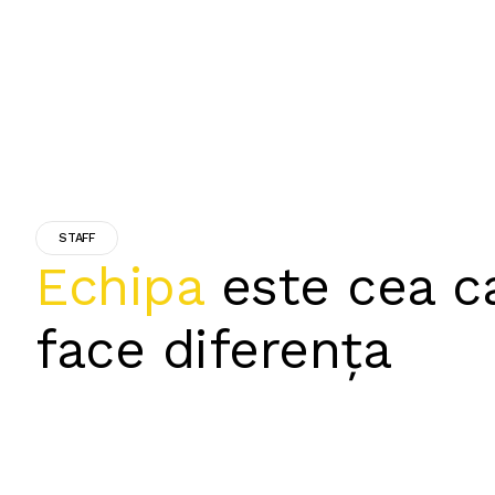
STAFF
Echipa
este cea c
face diferența