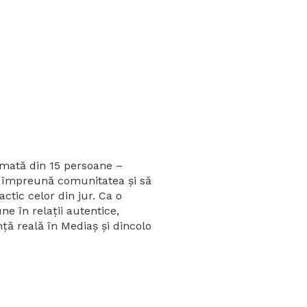
mată din 15 persoane –
că împreună comunitatea și să
actic celor din jur. Ca o
e în relații autentice,
nță reală în Mediaș și dincolo