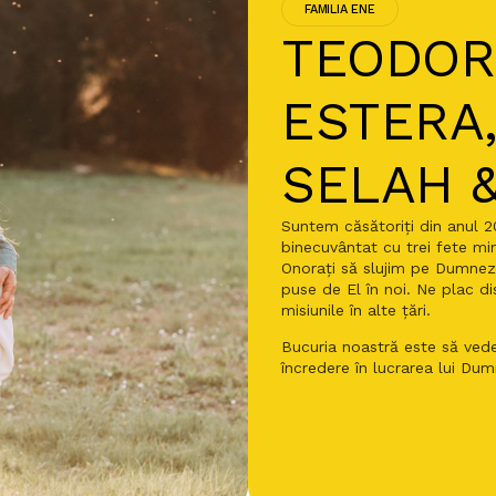
FAMILIA ENE
TEODOR
ESTERA,
SELAH 
Suntem căsătoriți din anul 
binecuvântat cu trei fete min
Onorați să slujim pe Dumnezeu
puse de El în noi. Ne plac dis
misiunile în alte țări.
Bucuria noastră este să ved
încredere în lucrarea lui Du