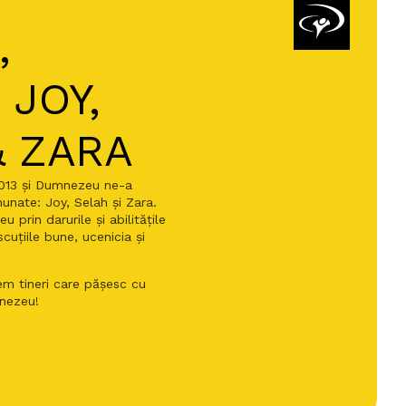
,
 JOY,
& ZARA
2013 și Dumnezeu ne-a
unate: Joy, Selah și Zara.
 prin darurile și abilitățile
cuțiile bune, ucenicia și
em tineri care pășesc cu
mnezeu!